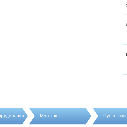
орудования
Монтаж
Пуско-нал